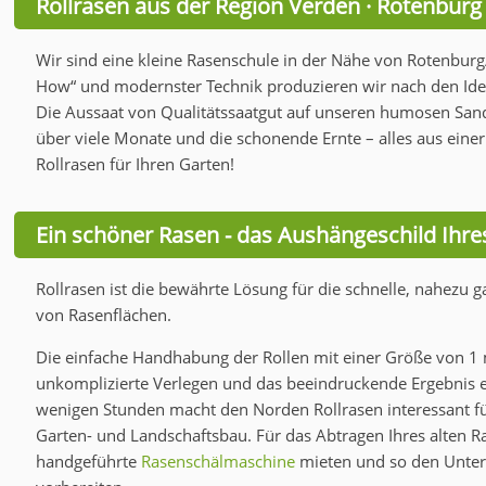
Rollrasen aus der Region Verden · Rotenburg 
Wir sind eine kleine Rasenschule in der Nähe von Rotenbu
How“ und modernster Technik produzieren wir nach den Ide
Die Aussaat von Qualitätssaatgut auf unseren humosen Sand
über viele Monate und die schonende Ernte – alles aus einer
Rollrasen für Ihren Garten!
Ein schöner Rasen - das Aushängeschild Ihre
Rollrasen ist die bewährte Lösung für die schnelle, nahez
von Rasenflächen.
Die einfache Handhabung der Rollen mit einer Größe von 1
unkomplizierte Verlegen und das beeindruckende Ergebnis e
wenigen Stunden macht den Norden Rollrasen interessant fü
Garten- und Landschaftsbau. Für das Abtragen Ihres alten R
handgeführte
Rasenschälmaschine
mieten und so den Unterg