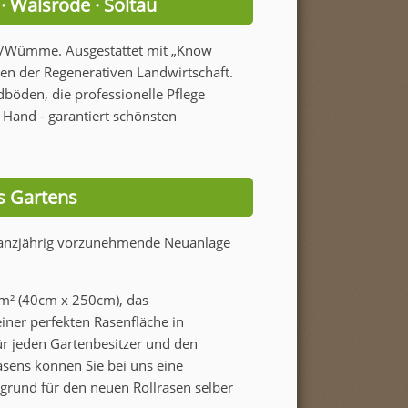
· Walsrode · Soltau
rg/Wümme. Ausgestattet mit „Know
en der Regenerativen Landwirtschaft.
böden, die professionelle Pflege
 Hand - garantiert schönsten
s Gartens
u ganzjährig vorzunehmende Neuanlage
 m² (40cm x 250cm), das
iner perfekten Rasenfläche in
r jeden Gartenbesitzer und den
asens können Sie bei uns eine
rund für den neuen Rollrasen selber